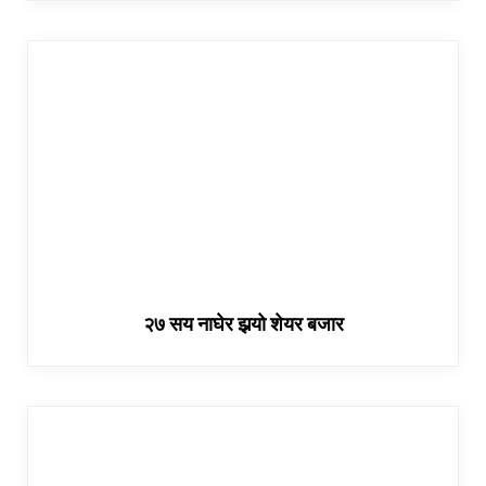
२७ सय नाघेर झर्‍यो शेयर बजार