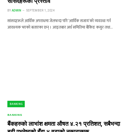
सांसदहरूको प्रस्ताव
BY
ADMIN
SEPTEMBER 1, 2024
सांसदहरूले आर्थिक अपराधमा जेलभन्दा पनि ‘आर्थिक सजाय’को व्यवस्था गर्न
आवश्यक भएको बताएका छन् । आइतबार अर्थ समितिमा बैंकिङ कसुर तथा…
BANKING
BANKING
बैंकहरुकाे लाभांश क्षमता औषत ४.२१ प्रतिशत, सबैभन्दा
बढी एभरेष्टको हुँदा ४ वटाको नकारात्मक