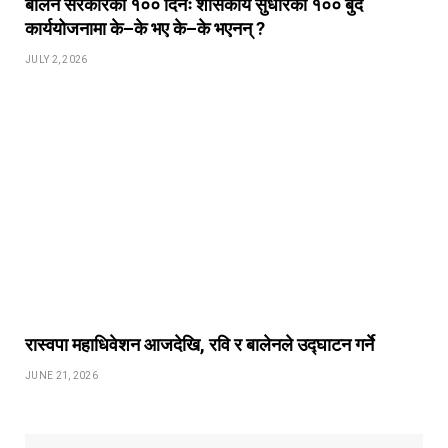
बालेन सरकारको १०० दिनः शासकीय सुधारका १०० बुँदे
कार्ययोजनामा के–के भए के–के भएनन् ?
JULY 2, 2026
रास्वपा महाधिवेशन आजदेखि, रवि र बालेनले उद्‍घाटन गर्ने
JUNE 21, 2026