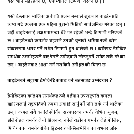
यस्तै भान भइरहेको छ,’ एकम्यानले टिप्पणी गरेका छन् ।
यस्तै टेस्लाका मालिक अर्बपति एलन मस्कले शुक्रबार बाइडेनप्रति
व्यंग्य गर्दै एक्समा एक महिना पुरानो भिडियो सार्वजनिक गरेका छन् ।
जहाँ बाइडेनलाई सक्षमताभन्दा धेरै पर रहेको भन्दै टिप्पणी गरिएको
छ । बाइडेनको कमजोर बहसले उनको चुनावी अभियानको कोष
संकलनमा असर पर्ने समेत टिप्पणी हुन थालेको छ । कतिपय डेमोक्रेट
समर्थक उद्यमीहरुले बाइडेनले उम्मेदवारी छोड्नुपर्ने समेत तर्क गरेका
छन् । बाइडेनबाट आशा गर्न नसकिने उनीहरुको चिन्ता छ ।
बाइडेनको सट्टामा डेमोक्रेटिकबाट को बन्नसक्छ उम्मेदवार ?
डेमोक्रेटका कतिपय समर्थकहरुले वर्तमान उपराष्ट्रपति कमला
ह्यारिसलाई राष्ट्रपतिको रुपमा अगाडि सार्नुपर्ने पनि तर्क गर्न थालेका
छन् । कमलासँगै क्यालिफोर्निया सरकारका गभर्नर गेभिन न्युजम,
इलिनोइज गभर्नर जेबी प्रिजकर, कोलोराडोका गभर्नर जेर्ड पोलिस,
मिचिगनका गभर्नर ग्रेचेन ह्विटमर र पेन्सिलभेनियाका गभर्नर जोस