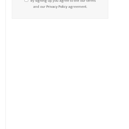
By signing up, you agree to the our terms
and our
Privacy Policy
agreement.