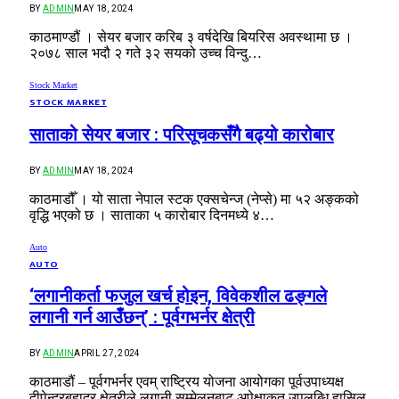
BY
ADMIN
MAY 18, 2024
काठमाण्डौं । सेयर बजार करिब ३ वर्षदेखि बियरिस अवस्थामा छ ।
२०७८ साल भदौ २ गते ३२ सयको उच्च विन्दु…
Stock Market
STOCK MARKET
साताको सेयर बजार : परिसूचकसँगै बढ्यो कारोबार
BY
ADMIN
MAY 18, 2024
काठमाडौँ । यो साता नेपाल स्टक एक्सचेन्ज (नेप्से) मा ५२ अङ्कको
वृद्धि भएको छ । साताका ५ कारोबार दिनमध्ये ४…
Auto
AUTO
‘लगानीकर्ता फजुल खर्च होइन, विवेकशील ढङ्गले
लगानी गर्न आउँछन्‌’ : पूर्वगभर्नर क्षेत्री
BY
ADMIN
APRIL 27, 2024
काठमाडौं – पूर्वगभर्नर एवम्‌ राष्ट्रिय योजना आयोगका पूर्वउपाध्यक्ष
दीपेन्द्रबहादुर क्षेत्रीले लगानी सम्मेलनबाट अपेक्षाकृत उपलब्धि हासिल