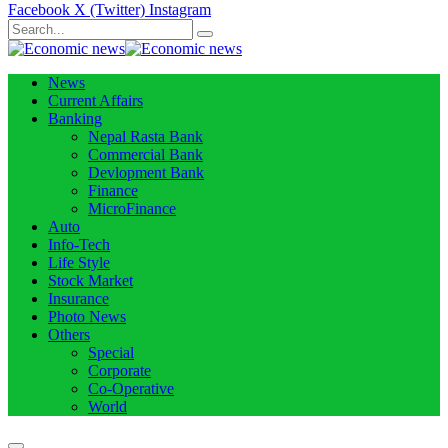
Facebook
X (Twitter)
Instagram
News
Current Affairs
Banking
Nepal Rasta Bank
Commercial Bank
Devlopment Bank
Finance
MicroFinance
Auto
Info-Tech
Life Style
Stock Market
Insurance
Photo News
Others
Special
Corporate
Co-Operative
World